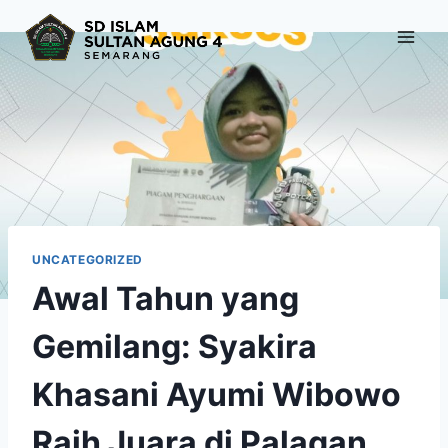
Skip
to
content
UNCATEGORIZED
Awal Tahun yang
Gemilang: Syakira
Khasani Ayumi Wibowo
Raih Juara di Palagan