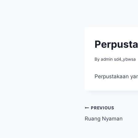
Perpust
By
admin sd4_ybwsa
Perpustakaan ya
Navigasi
PREVIOUS
Ruang Nyaman
pos