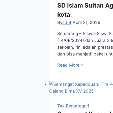
SD Islam Sultan A
kota.
By
sd 4
April 21, 2026
Semarang – Siswa-Siswi SD
(14/08/2024) dan Juara 3 l
sekolah, “ini adalah prest
dan bisa menjadi bekal un
SD
Read More
Islam
Sultan
Agung
4
raih
juara
Tak Berkategori
lomba