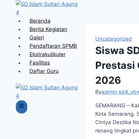
Skip
to
content
Beranda
Berita Kegiatan
Galeri
Uncategorized
Pendaftaran SPMB
Siswa SD
Ekstrakulikuler
Prestasi
Fasilitas
Daftar Guru
2026
By
admin sd4_yb
SEMARANG – Kaba
Kota Semarang. S
Cintya Destika N
renang tingkat pro