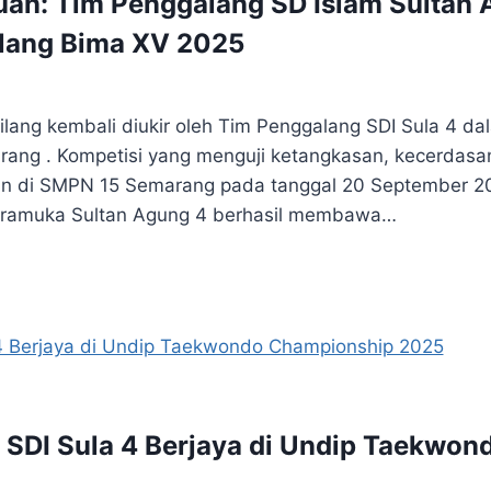
an: Tim Penggalang SD Islam Sultan 
alang Bima XV 2025
ang kembali diukir oleh Tim Penggalang SDI Sula 4 d
ang . Kompetisi yang menguji ketangkasan, kecerdas
kan di SMPN 15 Semarang pada tanggal 20 September 2
 Pramuka Sultan Agung 4 berhasil membawa…
SDI Sula 4 Berjaya di Undip Taekwo