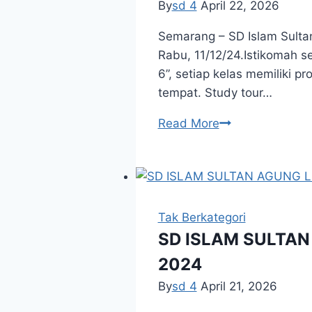
By
sd 4
April 22, 2026
2025
Semarang – SD Islam Sultan
Rabu, 11/12/24.Istikomah s
6”, setiap kelas memiliki 
tempat. Study tour…
KELAS
Read More
6
STUDY
TOUR
KE
RIVERMOON
Tak Berkategori
DAN
SD ISLAM SULTA
DUSUN
2024
SEMILIR
By
sd 4
April 21, 2026
USAI
ASESMEN