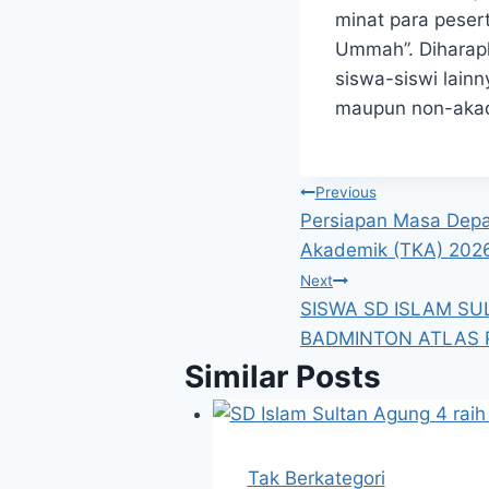
minat para peser
Ummah”. Diharapka
siswa-siswi lainn
maupun non-akad
Navigasi
Previous
Persiapan Masa Dep
pos
Akademik (TKA) 202
Next
SISWA SD ISLAM S
BADMINTON ATLAS 
Similar Posts
Tak Berkategori