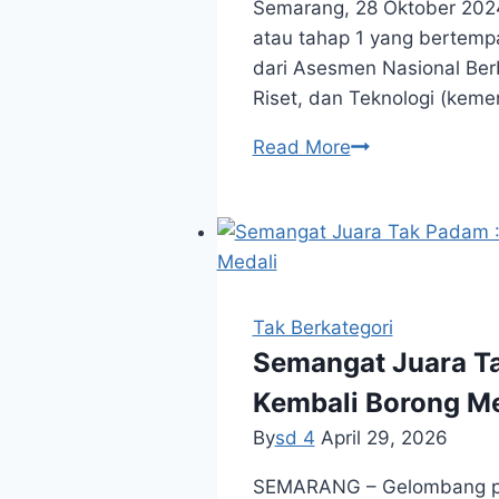
Semarang, 28 Oktober 2024
SUMATIF
atau tahap 1 yang bertempa
AKHIR
dari Asesmen Nasional Ber
SEMESTER
Riset, dan Teknologi (keme
SD
Read More
ISLAM
SULTAN
AGUNG
LAKSANAKAN
ANBK
NASIONAL
Tak Berkategori
TAHAP
Semangat Juara Ta
1
Kembali Borong Me
TAHUN
By
sd 4
April 29, 2026
2024
SEMARANG – Gelombang pres