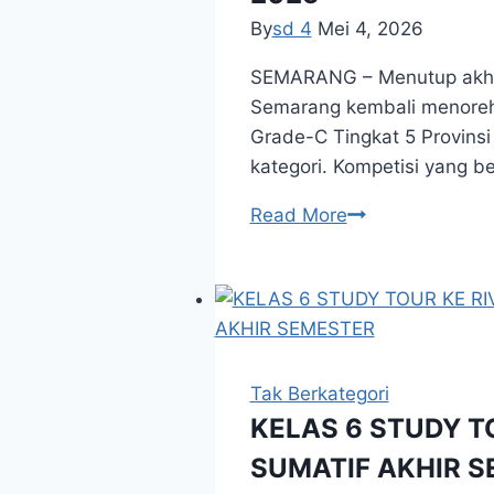
4
By
sd 4
Mei 4, 2026
Borong
Juara
SEMARANG – Menutup akhir 
di
Semarang kembali menoreh
Lomba
Grade-C Tingkat 5 Provins
Galang
kategori. Kompetisi yang 
Bima
Pendekar
Read More
XV
Tangguh
2025
SDI
Sula
4
Berjaya
di
Tak Berkategori
Undip
KELAS 6 STUDY T
Taekwondo
SUMATIF AKHIR 
Championship