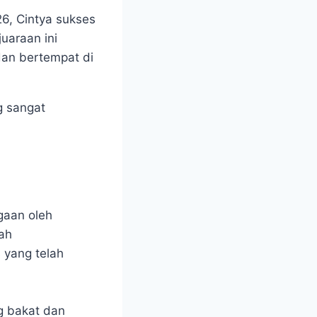
6, Cintya sukses
uaraan ini
dan bertempat di
g sangat
gaan oleh
ah
 yang telah
g bakat dan