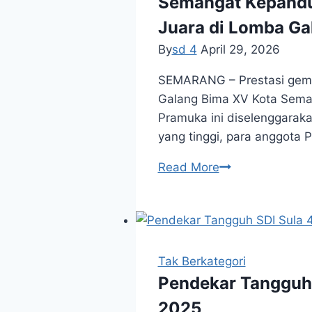
Semangat Kepandu
Mapsi
Juara di Lomba G
Tingkat
By
sd 4
April 29, 2026
kecamatan
hingga
SEMARANG – Prestasi gemil
kota.
Galang Bima XV Kota Semar
Pramuka ini diselenggara
yang tinggi, para anggota
Semangat
Read More
Kepanduan:
Tim
Penggalang
SD
Islam
Tak Berkategori
Sultan
Pendekar Tangguh 
Agung
2025