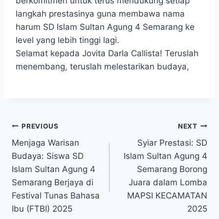
berkomitmen untuk terus mendukung setiap
langkah prestasinya guna membawa nama
harum SD Islam Sultan Agung 4 Semarang ke
level yang lebih tinggi lagi.
Selamat kepada Jovita Darla Callista! Teruslah
menembang, teruslah melestarikan budaya,
Navigasi
PREVIOUS
NEXT
Menjaga Warisan
Syiar Prestasi: SD
pos
Budaya: Siswa SD
Islam Sultan Agung 4
Islam Sultan Agung 4
Semarang Borong
Semarang Berjaya di
Juara dalam Lomba
Festival Tunas Bahasa
MAPSI KECAMATAN
Ibu (FTBI) 2025
2025