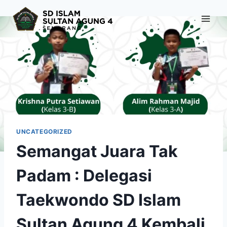
Skip
to
content
UNCATEGORIZED
Semangat Juara Tak
Padam : Delegasi
Taekwondo SD Islam
Sultan Agung 4 Kembali